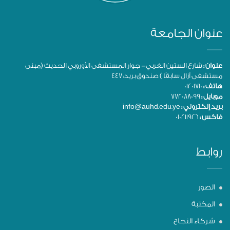
عنوان الجامعة
عنوان :
شارع الستين الغربي- جوار المستشفى الأوروبي الحديث (مبنى
مستشفى آزال سابقًا ) صندوق بريد: 447
هاتف :
01201710
موبايل :
772088099
بريد إلكتروني :
info@auhd.edu.ye
فاكس :
010211926
روابط
الصور
المكتبة
شركاء النجاح