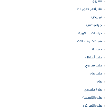
تشريح
تقنية المعلومات
تمريض
جرافيكس
دراسات إسلامية
شبكات واتصالات
صيدلة
طب أطفال
طب سريري
طب عام
عام
علاج طبيعي
علم الأنسجة
علم الامراض