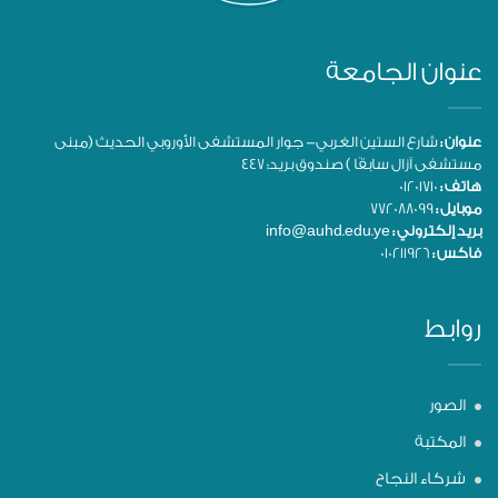
عنوان الجامعة
عنوان :
شارع الستين الغربي- جوار المستشفى الأوروبي الحديث (مبنى
مستشفى آزال سابقًا ) صندوق بريد: 447
هاتف :
01201710
موبايل :
772088099
بريد إلكتروني :
info@auhd.edu.ye
فاكس :
010211926
روابط
الصور
المكتبة
شركاء النجاح