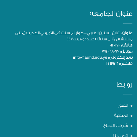
عنوان الجامعة
عنوان :
شارع الستين الغربي- جوار المستشفى الأوروبي الحديث (مبنى
مستشفى آزال سابقًا ) صندوق بريد: 447
هاتف :
01201710
موبايل :
772088099
بريد إلكتروني :
info@auhd.edu.ye
فاكس :
010211926
روابط
الصور
المكتبة
شركاء النجاح
اتصل بنا