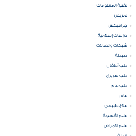
تقنية المعلومات
تمريض
جرافيكس
دراسات إسلامية
شبكات واتصالات
صيدلة
طب أطفال
طب سريري
طب عام
عام
علاج طبيعي
علم الأنسجة
علم الامراض
قبالة