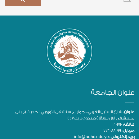
عنوان الجامعة
عنوان :
شارع الستين الغربي- جوار المستشفى الأوروبي الحديث (مبنى
مستشفى آزال سابقًا ) صندوق بريد: 447
هاتف :
01201710
موبايل :
772088099
بريد إلكتروني :
info@auhd.edu.ye