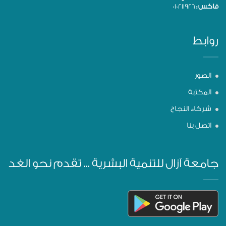
فاكس :
010211926
روابط
الصور
المكتبة
شركاء النجاح
اتصل بنا
جامعة آزال للتنمية البشرية ... تقدم نحو الغد